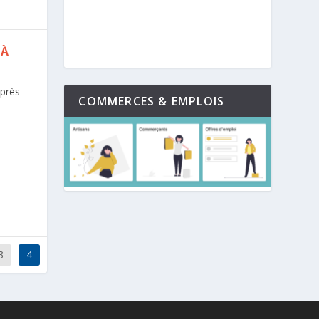
 À
 près
COMMERCES & EMPLOIS
3
4