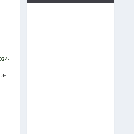
024-
 de