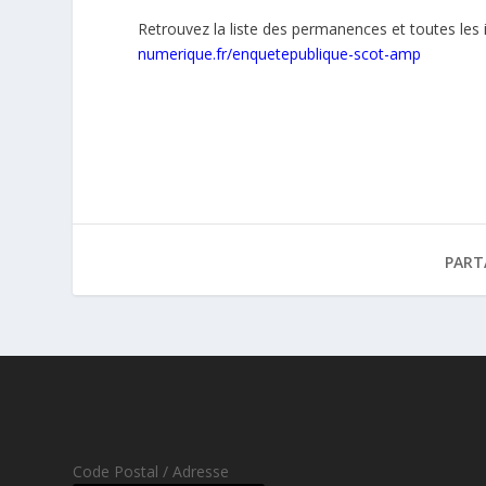
Retrouvez la liste des permanences et toutes les 
numerique.fr/enquetepublique-scot-amp
PART
Code Postal / Adresse