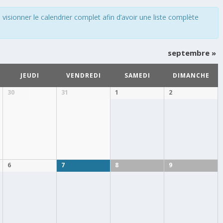
isionner le calendrier complet afin d’avoir une liste complète
septembre
»
JEUDI
VENDREDI
SAMEDI
DIMANCHE
30
31
1
2
6
7
8
9