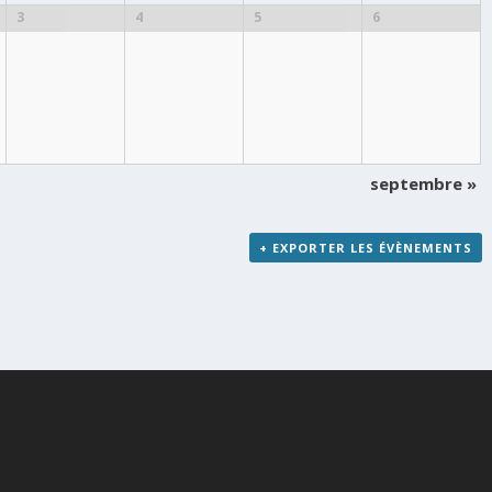
3
4
5
6
septembre
»
+ EXPORTER LES ÉVÈNEMENTS