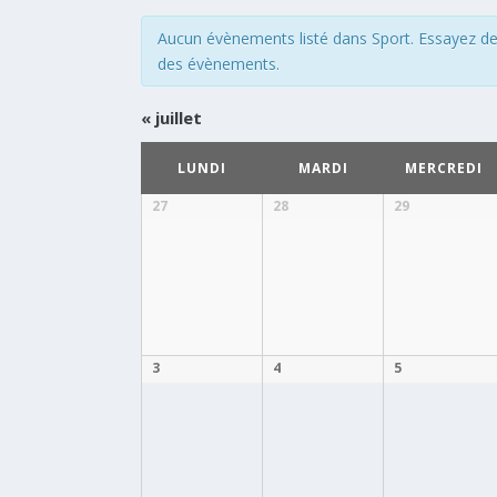
VUES
Aucun évènements listé dans Sport. Essayez de v
ÉVÈNEMENTS
des évènements.
«
juillet
CALENDRIER
LUNDI
MARDI
MERCREDI
DE
ÉVÈNEMENTS
Calendrier
27
28
29
de
Évènements
3
4
5