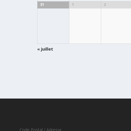
31
1
2
«
juillet
Code Postal / Adresse