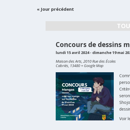
DE
«
Jour précédent
VUES
ÉVÈNEMENTS
TOU
Concours de dessins m
lundi 15 avril 2024
-
dimanche 19 mai 20
Maison des Arts,
2010 Rue des Écoles
Cabriès
,
13480
+ Google Map
Comme
perso
Critè
seron
Shojo
dessi
Voir l