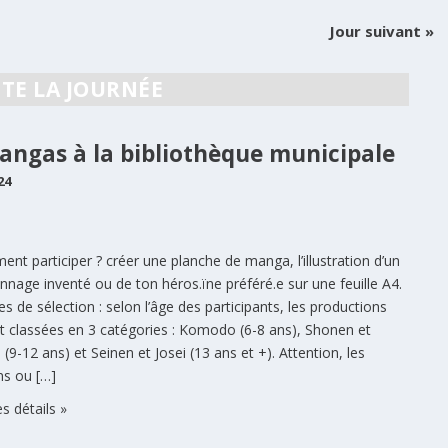
Jour suivant
»
TE LA JOURNÉE
angas à la bibliothèque municipale
24
nt participer ? créer une planche de manga, l’illustration d’un
nnage inventé ou de ton héros.ïne préféré.e sur une feuille A4.
res de sélection : selon l’âge des participants, les productions
t classées en 3 catégories : Komodo (6-8 ans), Shonen et
 (9-12 ans) et Seinen et Josei (13 ans et +). Attention, les
ns ou […]
es détails »