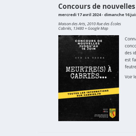
Concours de nouvelles 
mercredi 17 avril 2024
-
dimanche 16 jui
Maison des Arts,
2010 Rue des Écoles
Cabriès
,
13480
+ Google Map
Conna
conco
des i
est f
feutr
Voir l