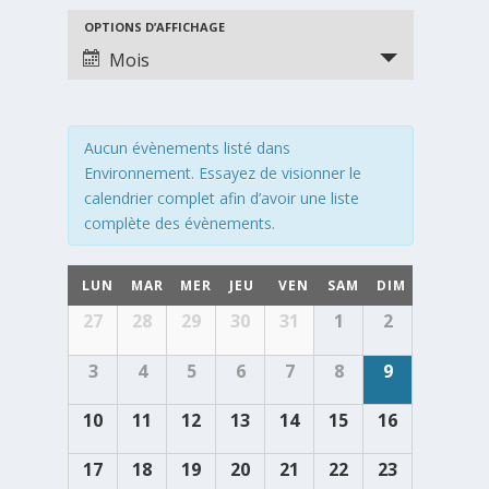
NAVIGATION
NAVIGATION
OPTIONS D’AFFICHAGE
DE
DE
Mois
VUES
VUES
ÉVÈNEMENTS
ÉVÈNEMENT
Aucun évènements listé dans
Environnement. Essayez de visionner le
calendrier complet afin d’avoir une liste
complète des évènements.
CALENDRIER
LUN
MAR
MER
JEU
VEN
SAM
DIM
DE
Calendrier
27
28
29
30
31
1
2
ÉVÈNEMENTS
de
Évènements
3
4
5
6
7
8
9
10
11
12
13
14
15
16
17
18
19
20
21
22
23