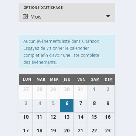
NAVIGATION
NAVIGATION
OPTIONS D’AFFICHAGE
DE
DE
Mois
VUES
VUES
ÉVÈNEMENTS
ÉVÈNEMENT
Aucun évènements listé dans Chanson.
Essayez de visionner le calendrier
complet afin d’avoir une liste complète
des évènements.
CALENDRIER
LUN
MAR
MER
JEU
VEN
SAM
DIM
DE
Calendrier
27
28
29
30
31
1
2
ÉVÈNEMENTS
de
Évènements
3
4
5
6
7
8
9
10
11
12
13
14
15
16
17
18
19
20
21
22
23