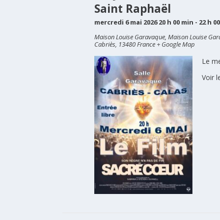
Saint Raphaël
mercredi 6 mai 2026 20 h 00 min
-
22 h 0
Maison Louise Garavaque,
Maison Louise Ga
Cabriès
,
13480
France
+ Google Map
Le me
Voir l