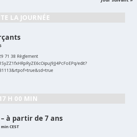
TE LA JOURNÉE
rçants
6
 29 71 38 Règlement
/1SyZZ1fxHRpRyZE6cOipuj9JJ4PcFoEPq/edit?
81113&rtpof=true&sd=true
17 H 00 MIN
– à partir de 7 ans
0 min
CEST