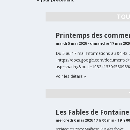
VUES
ÉVÈNEMENTS
TOU
Printemps des comme
mardi 5 mai 2026
-
dimanche 17 mai 202
Du 5 au 17 mai Informations au 04 42
: https://docs.google.com/document/d
usp=sharing&ouid=1082413304530989
Voir les détails »
Les Fables de Fontaine 
mercredi 6 mai 2026 17 h 00 min
-
19 h 0
Auditorium Pierre Malbosc,
Rue des écoles