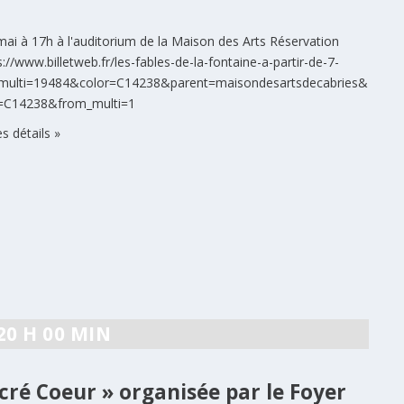
mai à 17h à l'auditorium de la Maison des Arts Réservation
ps://www.billetweb.fr/les-fables-de-la-fontaine-a-partir-de-7-
multi=19484&color=C14238&parent=maisondesartsdecabries&
r=C14238&from_multi=1
es détails »
20 H 00 MIN
acré Coeur » organisée par le Foyer