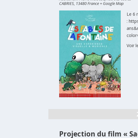
CABRIES
,
13480
France
+ Google Map
Le 6 
: htt
ans&
colo
Voir l
Projection du film « S