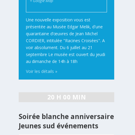
+ Google Map
Une nouvelle exposition vous est
présentée au Musée Edgar Melik, d'une
quarantaine d’œuvres de Jean Michel
CORDIER, intitulée "Racines Croisées". A
voir absolument. Du 6 juillet au 21
septembre Le musée est ouvert du jeudi
au dimanche de 14h à 18h
Voir les détails »
20 H 00 MIN
Soirée blanche anniversaire
Jeunes sud événements