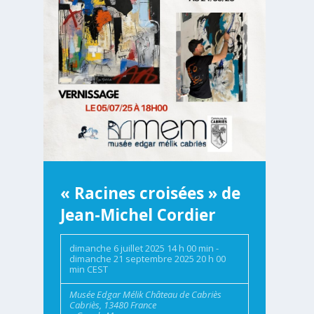
« Racines croisées » de
Jean-Michel Cordier
dimanche 6 juillet 2025 14 h 00 min
-
dimanche 21 septembre 2025 20 h 00
min
CEST
Musée Edgar Mélik
Château de Cabriès
Cabriès
,
13480
France