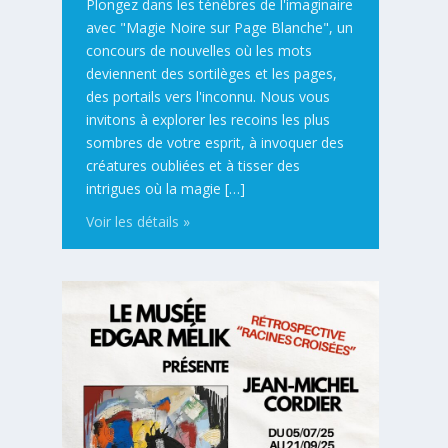
Plongez dans les ténèbres de l'imaginaire
avec "Magie Noire sur Page Blanche", un
concours de nouvelles où les mots
deviennent des sortilèges et les pages,
des portails vers l'inconnu. Nous vous
invitons à explorer les recoins les plus
sombres de votre esprit, à invoquer des
créatures oubliées et à tisser des
intrigues où la magie […]
Voir les détails »