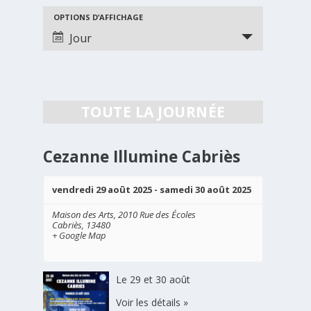
NAVIGATION
NAVIGATION
OPTIONS D’AFFICHAGE
DE
DE
Jour
VUES
VUES
ÉVÈNEMENTS
ÉVÈNEMENT
TOUTE LA JOURNÉE
Cezanne Illumine Cabriès
vendredi 29 août 2025
-
samedi 30 août 2025
Maison des Arts,
2010 Rue des Écoles
Cabriès
,
13480
+ Google Map
Le 29 et 30 août
Voir les détails »