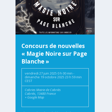
Concours de nouvelles
« Magie Noire sur Page
Blanche »
vendredi 27 juin 2025 0 h 00 min
-
dimanche 19 octobre 2025 23 h 59 min
CEST
Cabries
Mairie de Cabriès
Cabriès
,
13480
France
+ Google Map