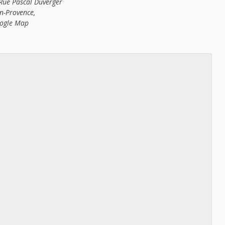
Rue Pascal Duverger
en-Provence
,
ogle Map