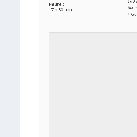
160 
Heure :
Aix-
17 h 30 min
+ Go