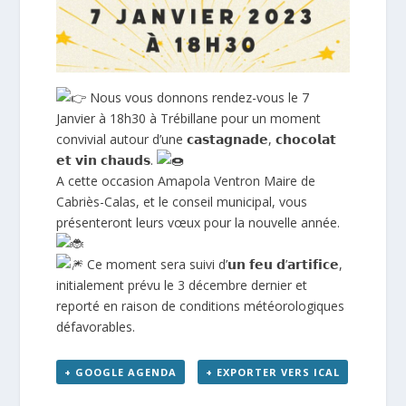
Nous vous donnons rendez-vous le 7
Janvier à 18h30 à Trébillane pour un moment
convivial autour d’une 𝗰𝗮𝘀𝘁𝗮𝗴𝗻𝗮𝗱𝗲, 𝗰𝗵𝗼𝗰𝗼𝗹𝗮𝘁
𝗲𝘁 𝘃𝗶𝗻 𝗰𝗵𝗮𝘂𝗱𝘀.
A cette occasion
Amapola Ventron Maire de
Cabriès-Calas
, et le conseil municipal, vous
présenteront leurs vœux pour la nouvelle année.
Ce moment sera suivi d’𝘂𝗻 𝗳𝗲𝘂 𝗱’𝗮𝗿𝘁𝗶𝗳𝗶𝗰𝗲,
initialement prévu le 3 décembre dernier et
reporté en raison de conditions météorologiques
défavorables.
+ GOOGLE AGENDA
+ EXPORTER VERS ICAL